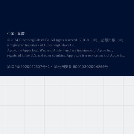
中国 · 重庆
© 2024 GutenbergGalaxy Co. All rights reserved. GUGA（®）, 超级白板（©）
is registered trademark of GutenbergGalaxy Co.
Apple, the Apple logo, iPad and Apple Pencil are trademarks of Apple Inc.,
registered in the U.S. and other countries. App Store is a service mark of Apple Inc.
渝ICP备2020012507号-2
-
渝公网安备 50010302004266号